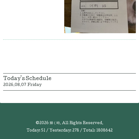
Today's Schedule
2026.08.07 Friday
©2026
輝く時
. All Rights Reserved.
Today:
51
/ Yesterday:
278
/ Total:
1808642