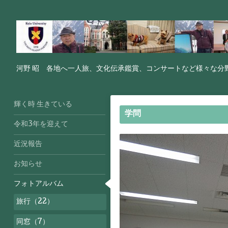
河野 昭 各地へ一人旅、文化伝承鑑賞、コンサートなど様々な分
輝く時 生きている
学問
令和3年を迎えて
近況報告
お知らせ
フォトアルバム
旅行（22）
同窓（7）