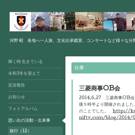
河野 昭 各地へ一人旅、文化伝承鑑賞、コンサートなど様々な分
輝く時 生きている
仕事
令和3年を迎えて
近況報告
三菱商事OB会
お知らせ
2014.6.27 三菱商事
後５時半より開催されました
フォトアルバム
のことでした。
http://k
nifty.com/blog/2014/
思い出の活動・出来事
旅行（12）